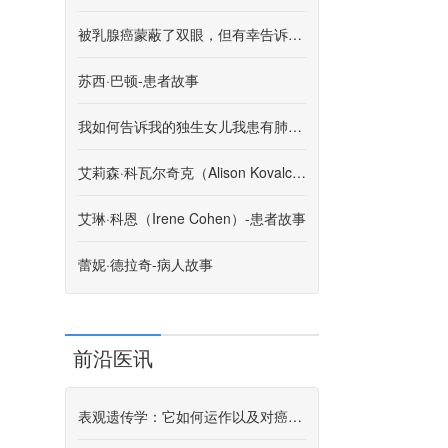
被乳腺癌蒙蔽了双眼，但有幸告诉了这个故事
苏西·巴顿-患者故事
我如何告诉我的独生女儿我患有肺癌。
艾莉森·科瓦尔奇克（Alison Kovalchik）-患者故事
艾琳·科恩（Irene Cohen）-患者故事
蕾妮·德拉奇-病人故事
前沿医讯
表观遗传学：它如何运作以及对癌症研究意味着什么