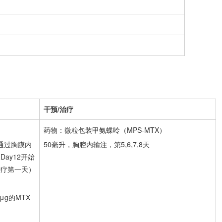
干预/治疗
药物：微粒包装甲氨蝶呤（MPS-MTX）
）通过胸膜内
50毫升，胸腔内输注，第5,6,7,8天
Day12开始
治疗第一天）
μg的MTX