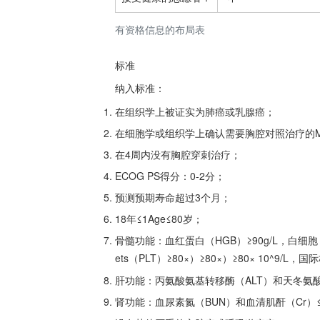
有资格信息的布局表
标准
纳入标准：
在组织学上被证实为肺癌或乳腺癌；
在细胞学或组织学上确认需要胸腔对照治疗的M
在4周内没有胸腔穿刺治疗；
ECOG PS得分：0-2分；
预测预期寿命超过3个月；
18年≤1Age≤80岁；
骨髓功能：血红蛋白（HGB）≥90g/L，白细胞（WB
ets（PLT）≥80×）≥80×）≥80× 10^9/L，
肝功能：丙氨酸氨基转移酶（ALT）和天冬氨酸氨基转
肾功能：血尿素氮（BUN）和血清肌酐（Cr）≤1.