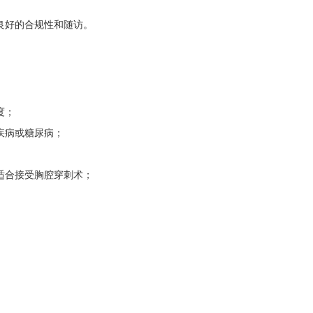
良好的合规性和随访。
度；
疾病或糖尿病；
适合接受胸腔穿刺术；