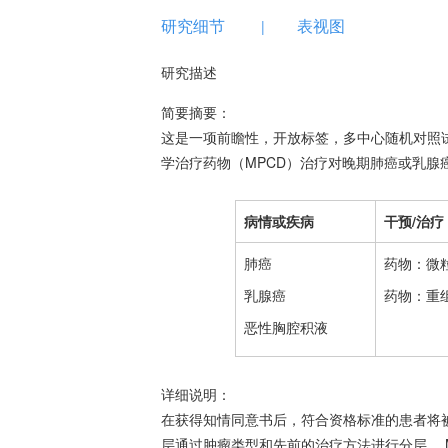
研究细节
表视图
|
研究描述
简要摘要：
这是一项前瞻性，开放标签，多中心随机对照试
学治疗药物（MPCD）治疗对晚期肺癌或乳腺
病情或疾病
干预/治疗
肺癌
药物：微粒
乳腺癌
药物：重组
恶性胸腔积液
详细说明：
在获得知情同意书后，符合资格标准的患者将被随
层通过肿瘤类型和先前的治疗方法进行分层。 M