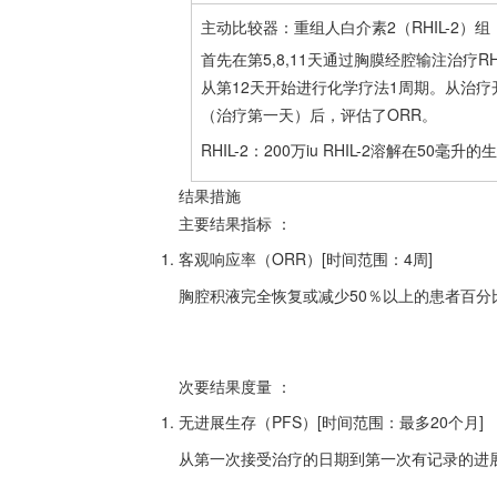
主动比较器：重组人白介素2（RHIL-2）组
首先在第5,8,11天通过胸膜经腔输注治疗RH
从第12天开始进行化学疗法1周期。从治疗
（治疗第一天）后，评估了ORR。
RHIL-2：200万iu RHIL-2溶解在50毫
结果措施
主要结果指标
：
客观响应率（ORR）[时间范围：4周]
胸腔积液完全恢复或减少50％以上的患者百分
次要结果度量
：
无进展生存（PFS）[时间范围：最多20个月]
从第一次接受治疗的日期到第一次有记录的进