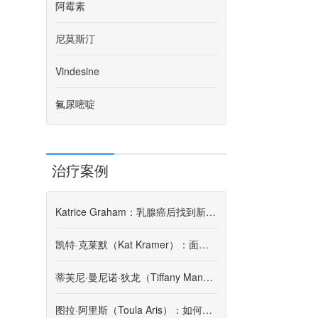
阿霉素
尼莫斯汀
Vindesine
氟尿嘧啶
治疗案例
Katrice Graham：乳腺癌后找到新的常态
凯特·克莱默（Kat Kramer）：面对癌症寻找希望之线
蒂芙尼·曼尼诺·狄龙（Tiffany Mannino Dillon）：好事与坏事
图拉·阿里斯（Toula Aris）：如何克服悲剧使我每天感恩