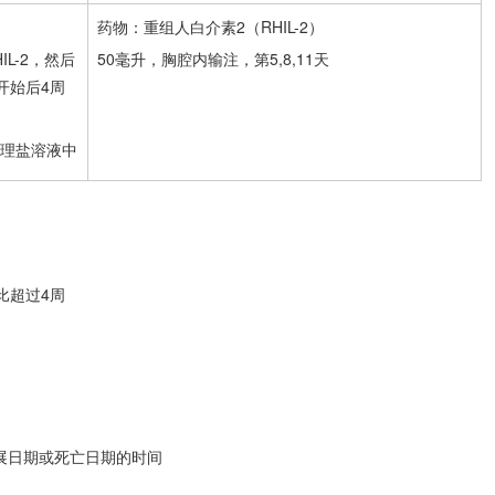
药物：重组人白介素2（RHIL-2）
IL-2，然后
50毫升，胸腔内输注，第5,8,11天
开始后4周
升的生理盐溶液中
比超过4周
展日期或死亡日期的时间