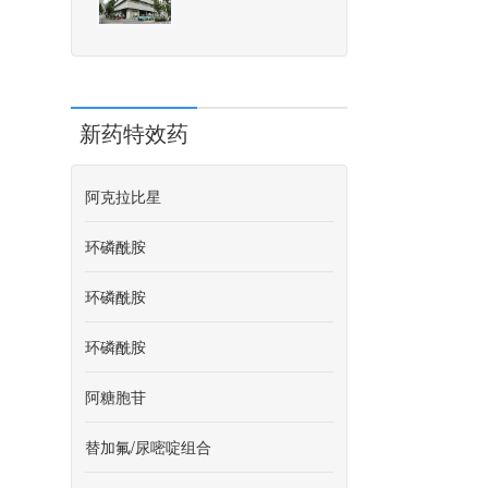
新药特效药
阿克拉比星
环磷酰胺
环磷酰胺
环磷酰胺
阿糖胞苷
替加氟/尿嘧啶组合