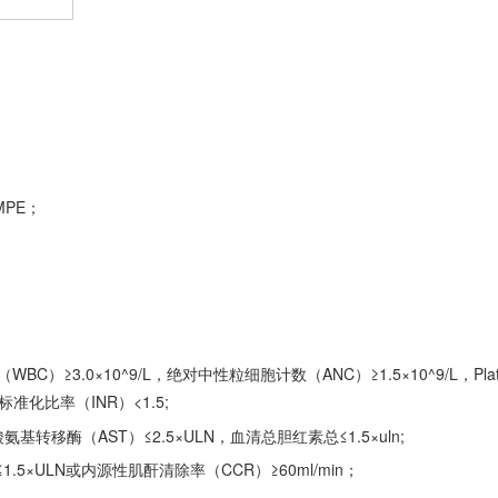
PE；
C）≥3.0×10^9/L，绝对中性粒细胞计数（ANC）≥1.5×10^9/L，Plat
国际标准化比率（INR）<1.5;
移酶（AST）≤2.5×ULN，血清总胆红素总≤1.5×uln;
5×ULN或内源性肌酐清除率（CCR）≥60ml/min；