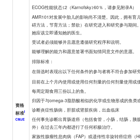
ECOG性能状态≤2（Karnofsky≥60％，请参见附录A）
AMR101对发展中胎儿的影响尚不清楚。因此，拥有
碍方法，节育方法；禁欲）在研究进入和研究参与期间
她应该立即通知她的医生。
受试者必须能够并且愿意遵循研究程序和说明。
能够理解的能力和愿意签署书面知情同意文件的意愿。
排除标准：
在筛选时表现出以下任何条件的参与者将不符合参加研
目前在上个月内使用或使用任何剂量的任何剂量使用或
每周定期食用三份以上的鱼。
归因于与omega-3脂肪酸相似的化学或生物形成的鱼
资格
诊断炎症性肠病，肝脏或肾脏疾病，出血临床
I
标准
任何事先诊断出胃肠道癌（包括食管，小肠，结肠，胰
CMJE
外）在过去三年内都进行了任何积极治疗。
家族性腺瘤性息肉病（FAP）或遗传性非旋转癌症癌（HN