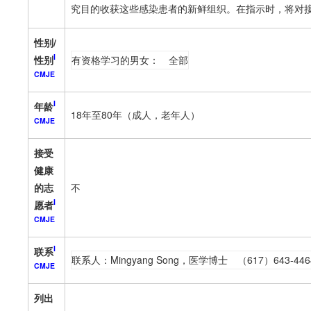
究目的收获这些感染患者的新鲜组织。在指示时，将对
性别/
I
性别
有资格学习的男女：
全部
CMJE
I
年龄
18年至80年（成人，老年人）
CMJE
接受
健康
的志
不
I
愿者
CMJE
I
联系
联系人：Mingyang Song，医学博士
（617）643-446
CMJE
列出