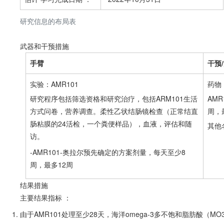
研究信息的布局表
武器和干预措施
手臂
干预
实验：AMR101
药物：
研究程序包括筛选资格和研究治疗，包括ARM101生活
AM
方式问卷，营养调查。柔性乙状结肠镜检查（正常结直
周，
肠粘膜的24活检，一个粪便样品），血液，评估和随
其他名
访。
-AMR101-奥拉尔预先确定的方案剂量，每天至少8
周，最多12周
结果措施
主要结果指标
：
由于AMR101处理至少28天，海洋omega-3多不饱和脂肪酸（MO