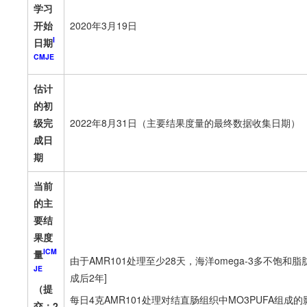
学习
开始
2020年3月19日
I
日期
CMJE
估计
的初
级完
2022年8月31日（主要结果度量的最终数据收集日期）
成日
期
当前
的主
要结
果度
ICM
量
由于AMR101处理至少28天，海洋omega-3多不饱和
JE
成后2年]
（提
每日4克AMR101处理对结直肠组织中MO3PUFA组
交：2