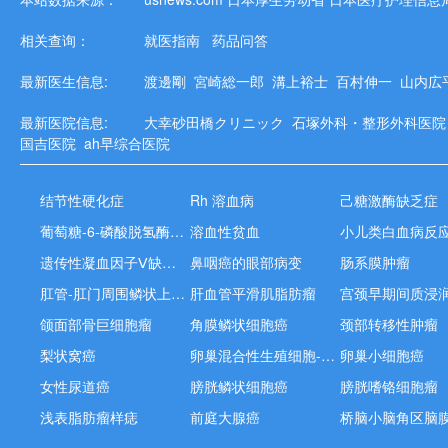
相关查询：
就医指南
药品问答
最新医生信息:
渡邊剛
宮崎総一郎
溝上裕士
百村伸一
山内広
最新医院信息:
大幸砂田橋クリニック
石塚外科・整形外科医
国吉医院
ah早综合医院
结节性硬化症
Rh 溶血病
己糖激酶缺乏症
葡萄糖-6-磷酸脱氢酶缺乏症
溶血性贫血
小儿类白血病反
遗传性凝血因子Ⅴ缺乏症
鼻咽癌的眼部病变
肠系膜肿瘤
肛管-肛门周围鳞状上皮癌
肝血管平滑肌脂肪瘤
宫颈早期间质浸
颌面部骨巨细胞瘤
角膜鳞状细胞癌
颈部转移性肿瘤
梨状窝癌
卵巢混合性生殖细胞-性索间质肿瘤
卵巢小细胞癌
女性尿道癌
膀胱鳞状细胞癌
膀胱嗜铬细胞瘤
浅表脂肪瘤样痣
前庭大腺癌
桥脑小脑角区脑