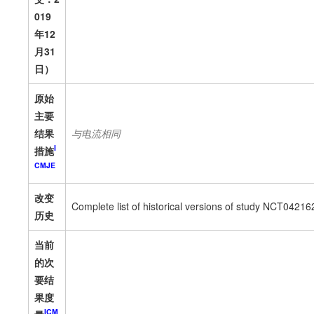
019
年12
月31
日）
原始
主要
结果
与电流相同
I
措施
CMJE
改变
Complete list of historical versions of study NCT042162
历史
当前
的次
要结
果度
ICM