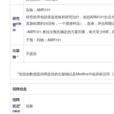
实验：AMR101
研究程序包括筛选资格和研究治疗，包括ARM101生
研究
直肠粘膜的24活检，一个粪便样品），血液，评估和随
ICM
臂
JE
-AMR101-奥拉尔预先确定的方案剂量，每天至少8周，
干预：药物：AMR101
出版
不提供
物 *
*包括由数据提供商提供的出版物以及Medline中临床标识符
招聘信息
招聘
I
状态
招募
CMJE