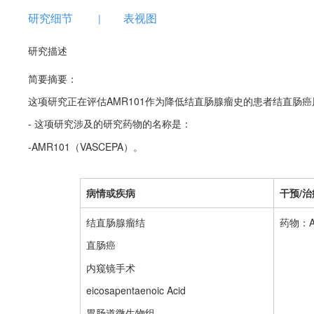
研究细节
表视图
|
研究描述
简要摘要：
这项研究正在评估AMR101作为降低结直肠腺瘤史的患者结直肠
- 这项研究涉及的研究药物的名称是：
-AMR101（VASCEPA）。
病情或疾病
干预/治
结直肠腺瘤结
药物：A
直肠癌
内窥镜手术
eicosapentaenoic Acid
胃肠道微生物组