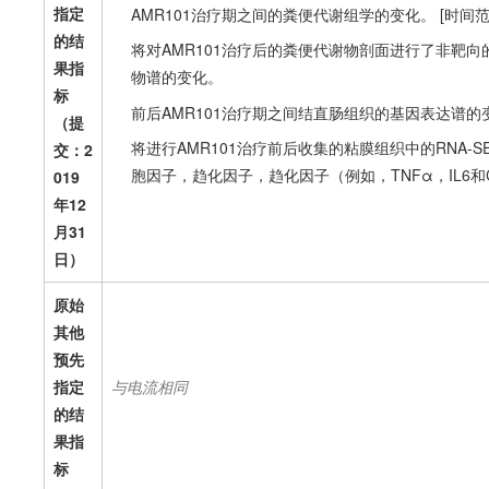
指定
AMR101治疗期之间的粪便代谢组学的变化。 [时间
的结
将对AMR101治疗后的粪便代谢物剖面进行了非靶
果指
物谱的变化。
标
前后AMR101治疗期之间结直肠组织的基因表达谱的变
（提
将进行AMR101治疗前后收集的粘膜组织中的RNA-
交：2
胞因子，趋化因子，趋化因子（例如，TNFα，IL6
019
年12
月31
日）
原始
其他
预先
指定
与电流相同
的结
果指
标