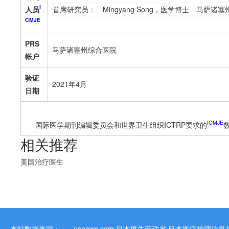
I
人员
首席研究员：
Mingyang Song，医学博士
马萨诸塞
CMJE
PRS
马萨诸塞州综合医院
帐户
验证
2021年4月
日期
ICMJE
国际医学期刊编辑委员会和世界卫生组织ICTRP要求的
相关推荐
美国治疗医生
本站数据来源：
usnews.com
日本厚生劳动省
日本医疗护理信息