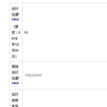
估计
I
注册
CMJE
（提
交：2
80
019
年12
月31
日）
原始
估计
与电流相同
I
注册
CMJE
估计
的研
究完