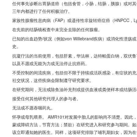
任何事先诊断出胃肠道癌（包括食管，小肠，结肠，胰腺）或对其
三年内都进行了任何积极治疗。
家族性腺瘤性息肉病（FAP）或遗传性非旋转癌症癌（HNPCC，L
在先前的结肠镜检查中未完全去除的任何腺瘤。
已知的出血趋势/状况（例如von​​ Willebrand疾病）或消
史。
抗凝疗法的当前使用，包括肝素，华法林，达特帕蛋白钠，双伏鲁丁，Arg
以及不愿或无能为力或无法停止抗癌药。
不受控制的间流疾病，包括但不限于持续或活跃感染，有症状的充
社交状况，这些疾病会限制遵守研究要求。
在研究期间，无法戒除鱼油补充剂或提供血液或粪便样本或结肠活
接受任何其他研究代理人的参与者。
无法或不愿吞咽药丸。
怀孕或母乳喂养。 AMR101对发展中胎儿的影响尚不清楚。因
蒙或障碍方法，节育方法；禁欲）在研究进入和研究参与期间。如
该立即通知她的医生。同样，这项研究排除了哺乳期妇女，因为在母