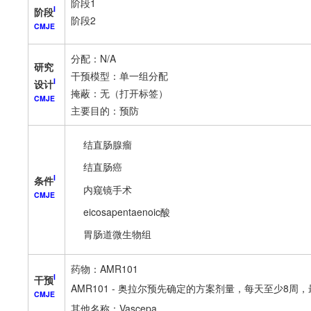
阶段1
I
阶段
阶段2
CMJE
分配：N/A
研究
干预模型：单一组分配
I
设计
掩蔽：无（打开标签）
CMJE
主要目的：预防
结直肠腺瘤
结直肠癌
I
条件
内窥镜手术
CMJE
eicosapentaenoic酸
胃肠道微生物组
药物：AMR101
I
干预
AMR101 - 奥拉尔预先确定的方案剂量，每天至少8周，
CMJE
其他名称：Vascepa