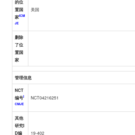
的位
置国
美国
ICM
家
JE
删除
了位
置国
家
管理信息
NCT
I
编号
NCT04216251
CMJE
其他
研究I
D编
19-402