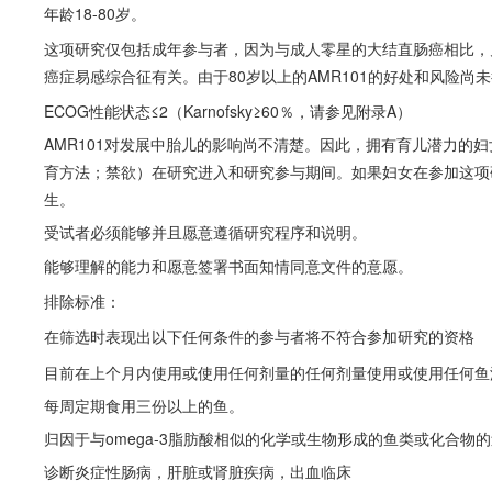
年龄18-80岁。
这项研究仅包括成年参与者，因为与成人零星的大结直肠癌相比，
癌症易感综合征有关。由于80岁以上的AMR101的好处和风险尚
ECOG性能状态≤2（Karnofsky≥60％，请参见附录A）
AMR101对发展中胎儿的影响尚不清楚。因此，拥有育儿潜力的
育方法；禁欲）在研究进入和研究参与期间。如果妇女在参加这项
生。
受试者必须能够并且愿意遵循研究程序和说明。
能够理解的能力和愿意签署书面知情同意文件的意愿。
排除标准：
在筛选时表现出以下任何条件的参与者将不符合参加研究的资格
目前在上个月内使用或使用任何剂量的任何剂量使用或使用任何鱼
每周定期食用三份以上的鱼。
归因于与omega-3脂肪酸相似的化学或生物形成的鱼类或化合物
诊断炎症性肠病，肝脏或肾脏疾病，出血临床