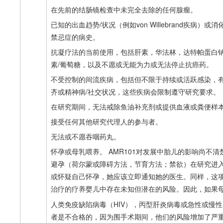
在先前的结肠镜检查中未完全去除的任何腺瘤。
已知的出血趋势/状况（例如von​​ Willebrand
禁忌症的病史。
抗凝疗法的当前使用，包括肝素，华法林，达特帕蛋白钠，双伏鲁
素/葡萄糖，以及不愿或无能为力或无法停止抗癌药。
不受控制的间流疾病，包括但不限于持续或活跃感染，
齐或精神病/社交状况，这些疾病会限制遵守研究要求。
在研究期间，无法戒除鱼油补充剂或提供血液或粪便样
接受任何其他研究代理人的参与者。
无法或不愿吞咽药丸。
怀孕或母乳喂养。 AMR101对发展中胎儿的影响尚不
避孕（荷尔蒙或障碍方法，节育方法；禁欲）在研究进
或怀疑自己怀孕，她应该立即通知她的医生。同样，这项
治疗的疗养婴儿中存在未知但潜在的风险。因此，如果
人类免疫缺陷病毒（HIV），丙型肝炎病毒或急性或慢
者是不合格的，因为围手术期间，他们的风险增加了严