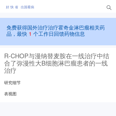
好 快 省
出国看病
免费获得国外治疗治疗霍奇金淋巴瘤相关药
品，最快
1
个工作日回馈药物信息
R-CHOP与漫纳替麦胺在一线治疗中结
合了弥漫性大B细胞淋巴瘤患者的一线
治疗
研究细节
表视图