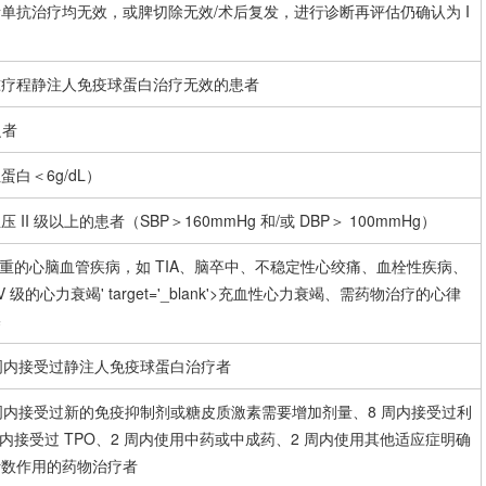
单抗治疗均无效，或脾切除无效/术后复发，进行诊断再评估仍确认为 I
准疗程静注人免疫球蛋白治疗无效的患者
乏者
白＜6g/dL）
血压
II 级以上的患者（SBP＞160mmHg 和/或 DBP＞ 100mmHg）
严重的心
脑血管疾病
，如 TIA、脑卒中、不稳定性
心绞痛
、
血栓性疾病
、
IV 级的
心力衰竭
' target='_blank'>充血性
心力衰竭
、需药物治疗的
心律
塞
 周内接受过静注人免疫球蛋白治疗者
 周内接受过新的免疫抑制剂或糖皮质激素需要增加剂量、8 周内接受过利
周内接受过 TPO、2 周内使用中药或中成药、2 周内使用其他适应症明确
计数作用的药物治疗者