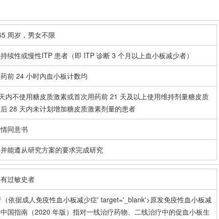
≤65 周岁，男女不限
续性或慢性ITP 患者（即 ITP 诊断 3 个月以上血小板减少者）
药前 24 小时内血小板计数均
1 天内不使用糖皮质激素或首次用药前 21 天及以上使用维持剂量糖皮质
后 28 天内未计划增加糖皮质激素剂量的患者
知情同意书
解并能遵从研究方案的要求完成研究
白有过敏史者
患者（依据成人
免疫性血小板减少症
' target='_blank'>原发
免疫性血小板减
中国指南（2020 年版）指对一线治疗药物、二线治疗中的促血小板生