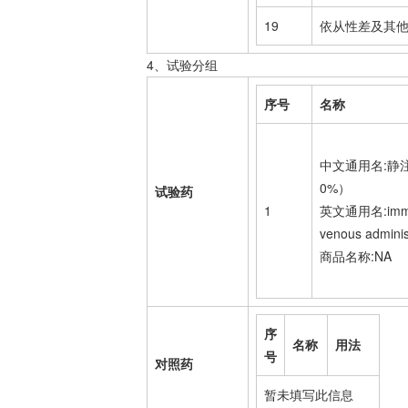
19
依从性差及其
4、试验分组
序号
名称
中文通用名:静
0%）
试验药
1
英文通用名:immuno
venous adminis
商品名称:NA
序
名称
用法
号
对照药
暂未填写此信息