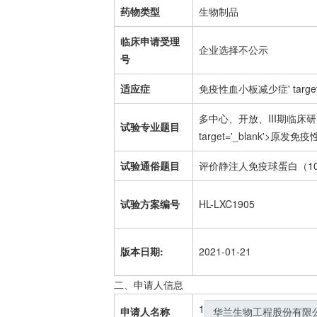
药物类型
生物制品
临床申请受理
企业选择不公示
号
适应症
免疫性血小板减少症
' targ
多中心、开放、III期临床
试验专业题目
target='_blank'>原发
免疫
试验通俗题目
评价静注人免疫球蛋白（1
试验方案编号
HL-LXC1905
版本日期:
2021-01-21
二、申请人信息
1
申请人名称