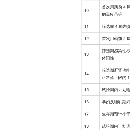
首次用药前 4
10
病毒疫苗等
11
筛选前 4 周
12
首次用药前 2
筛选期感染性标
13
体阳性
筛选期肝肾功能
14
正常值上限的 1
15
试验期内计划
16
孕妇及哺乳期
17
生存期预计小于
18
试验期内计划