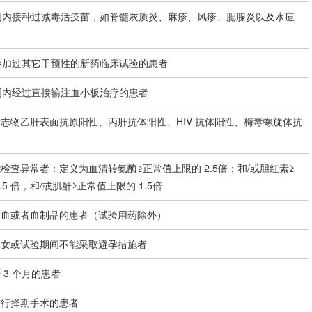
 周内接种过减毒活疫苗，如
脊髓灰质炎
、麻疹、风疹、
腮腺炎
以及水痘
内参加过其它干预性的新药临床试验的患者
 周内经过直接输注血小板治疗的患者
志物乙肝表面抗原阳性、丙肝抗体阳性、HIV 抗体阳性、梅毒螺旋体抗
检查异常者：定义为血清转氨酶≥正常值上限的 2.5倍；和/或胆红素≥
.5 倍，和/或肌酐≥正常值上限的 1.5倍
输血或者血制品的患者（试验用药除外）
妇女或试验期间不能采取避孕措施者
 3 个月的患者
进行择期手术的患者