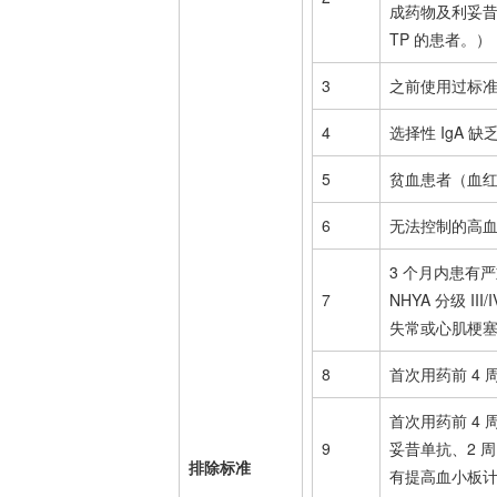
成药物及利妥昔
TP 的患者。）
3
之前使用过标
4
选择性 IgA 缺
5
贫血患者（血红蛋
6
无法控制的
高
3 个月内患有
7
NHYA 分级 III/
失常
或心肌梗
8
首次用药前 4
首次用药前 4
9
妥昔单抗、2 
排除标准
有提高血小板