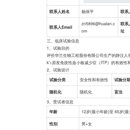
联系人姓名
杨保平
联系
zn5896@hualan.c
联系
联系人Email
om
址
三、临床试验信息
1、试验目的
评价华兰生物工程股份有限公司生产的静注人免
k'>原发
免疫性血小板减少症
（ITP）的有效性
2、试验设计
试验分类
安全性和有效性
试验分
随机化
随机化
盲法
3、受试者信息
年龄
12岁(最小年龄)至 65岁(
性别
男+女