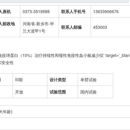
人座机
0373-3519588
联系人手机号
13633906676
人邮政地
河南省-新乡市-华
联系人邮编
453003
兰大道甲1号
疫球蛋白（10%）治疗持续性和慢性
免疫性血小板减少症
' target='_blan
和安全性
期
III期
设计类型
单臂试验
开放
试验范围
国内试验
最大年龄)