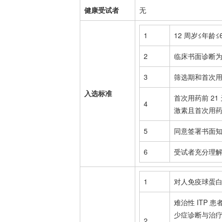
健康受试者
无
1
12 周岁≤年龄
2
临床书面诊断为持
3
筛选期和首次用
入选标准
首次用药前 2
4
激素且首次用药
5
同意签署书面
6
受试者充分理
1
对人免疫球蛋
难治性 ITP 
少症
诊断与治疗
2