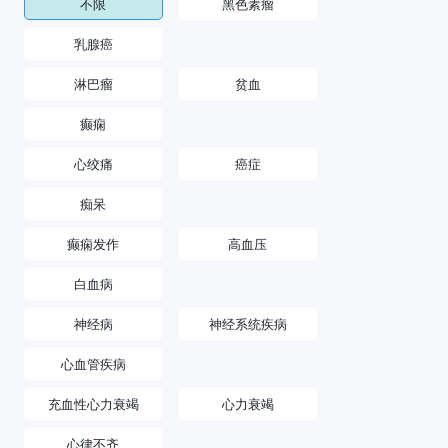
不限
黑色素瘤
乳腺癌
淋巴瘤
贫血
癫痫
心绞痛
癌症
痴呆
癫痫发作
高血压
白血病
神经病
神经系统疾病
心血管疾病
充血性心力衰竭
心力衰竭
心律不齐